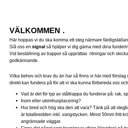
VÄLKOMMEN
.
Här hoppas vi du ska komma ett steg närmare färdigställande
Slå oss en
signal
​​​​​​​så hjälper vi dig gärna med dina funder
Vid beställning av trappor så upprättas ritningar och skicka
godkännande.
Vilka behov och krav du än har så finns vi här med förslag 
direkt kan fundera på för att vi ska kunna förbereda oss och
Vad är det för typ av ståltrappa du funderar på: rak, s
Inom eller utomhusplacering?
Hur bred och hög ska den att vara? Tänk på att steg
är totalbredden inkl. vangstycken. Minst 50mm fritt k
angränsade väggar.
Finns det något som begränsar utligg (längden) på t