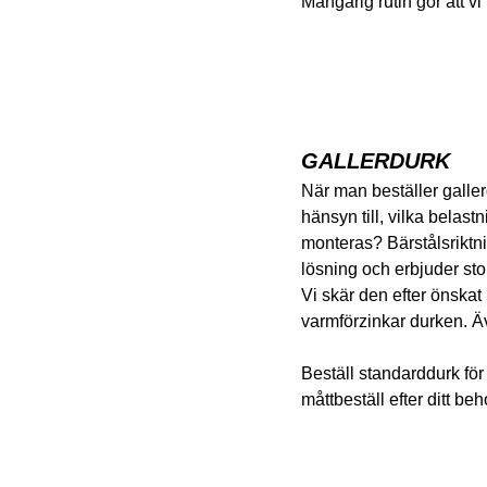
Mångårig rutin gör att v
GALLERDURK
När man beställer gallerd
hänsyn till, vilka belas
monteras? Bärstålsriktnin
lösning och erbjuder sto
Vi skär den efter önskat
varmförzinkar durken. Äv
Beställ standarddurk för 
måttbeställ efter ditt be