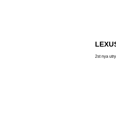
LEXU
2st nya utr