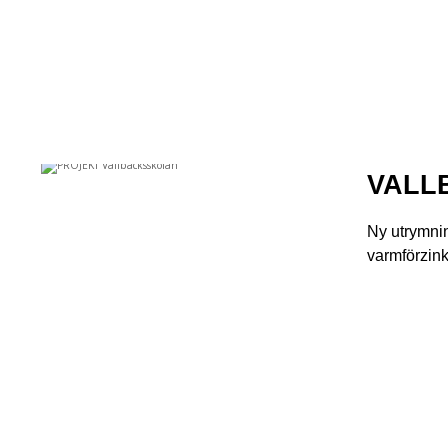
VALL
Ny utrymnin
varmförzink